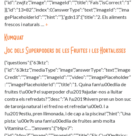
{“id”:”zwjfz”,”image”:””,”imageId”:””,”title”:”Fals”,”isCorrect”:”1″
}},”id”:”13×82″,”index”:0,”answerType”:”text”,”imageId”:””,”ima
gePlaceholderId”:””,”hint”:””},”gdn13″:{“title”:”2. Els aliments
frescos i naturals …
+
Kumquat
Joc dels Superpoders de les Fruites i les Hortalisses
{“questions”:{“63ktz”:
{“id”:”63ktz”,”mediaType”:”image”,”answerType”:”text”,”image
Credit”:””,”image”:””,”imageId”:””,”video”:””,”imagePlaceholder”
:””,”imagePlaceholderId”:””,”title”:”1. Quina fam\u00edlia de
fruites t\u00e9 el superpoder d\u2019ajudar-nos a lluitar
contra els refredats?”,”desc”:”A l\u2019hivern pren un bon suc
de taronja natural i el fred no et refredar\u00e0. I a
l\u2019estiu, pren llimonada, i de cap a la piscina!”,”hint”:”Una
pista: \u00e9s una fam\u00edlia de fruites amb molta
Vitamina C…”,”answers”:{“t4pv7”:
{“id”:”t4pv7″,”image”:””,”imageId”:””,”title”:”Els C\u00edtrics: