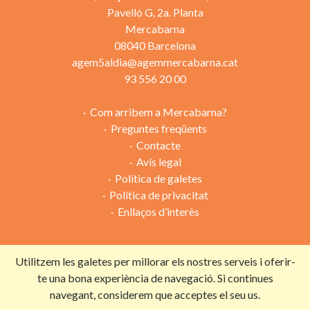
Pavelló G, 2a. Planta
Mercabarna
08040 Barcelona
agem5aldia@agemmercabarna.cat
93 556 20 00
Com arribem a Mercabarna?
Preguntes freqüents
Contacte
Avís legal
Política de galetes
Política de privacitat
Enllaços d’interès
Utilitzem les galetes per millorar els nostres serveis i oferir-
Campanya organitzada per:
te una bona experiència de navegació. Si continues
navegant, considerem que acceptes el seu us.