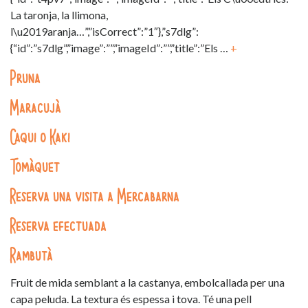
La taronja, la llimona,
l\u2019aranja…”,”isCorrect”:”1″},”s7dlg”:
{“id”:”s7dlg”,”image”:””,”imageId”:””,”title”:”Els …
+
Pruna
Maracujà
Caqui o Kaki
Tomàquet
Reserva una visita a Mercabarna
Reserva efectuada
Rambutà
Fruit de mida semblant a la castanya, embolcallada per una
capa peluda. La textura és espessa i tova. Té una pell