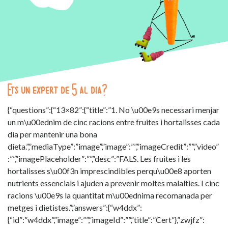
Ets un expert de 5 al dia?
{“questions”:{“13×82”:{“title”:”1. No \u00e9s necessari menjar
un m\u00ednim de cinc racions entre fruites i hortalisses cada
dia per mantenir una bona
dieta.”,”mediaType”:”image”,”image”:””,”imageCredit”:””,”video”
:””,”imagePlaceholder”:””,”desc”:”FALS. Les fruites i les
hortalisses s\u00f3n imprescindibles perqu\u00e8 aporten
nutrients essencials i ajuden a prevenir moltes malalties. I cinc
racions \u00e9s la quantitat m\u00ednima recomanada per
metges i dietistes.”,”answers”:{“w4ddx”:
{“id”:”w4ddx”,”image”:””,”imageId”:””,”title”:”Cert”},”zwjfz”: