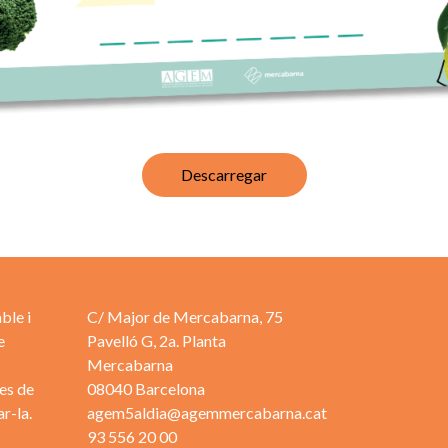
Descarregar
ble i
C/ Major de Mercabarna, 75
e
Pavelló G, 2a. Planta
Mercabarna
es de
08040 Barcelona
r-la.
agem5aldia@agemmercabarna.cat
93 556 20 00