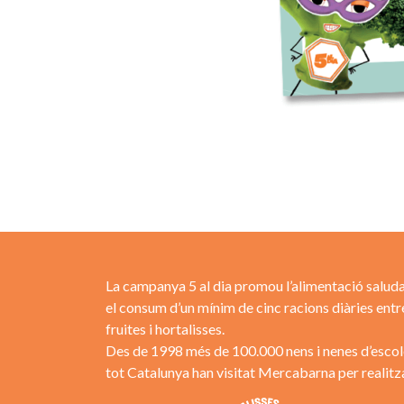
La campanya 5 al dia promou l’alimentació saluda
el consum d’un mínim de cinc racions diàries entr
fruites i hortalisses.
Des de 1998 més de 100.000 nens i nenes d’escol
tot Catalunya han visitat Mercabarna per realitza