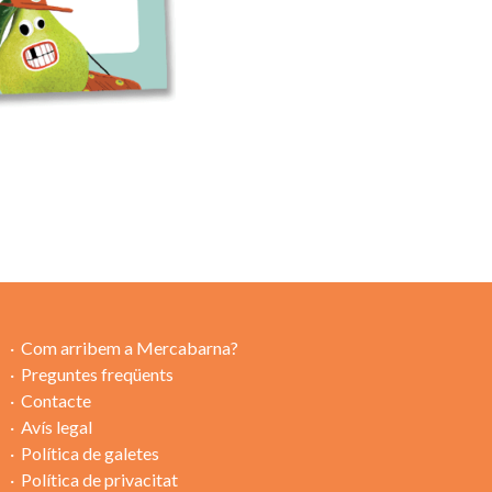
Com arribem a Mercabarna?
Preguntes freqüents
Contacte
Avís legal
Política de galetes
Política de privacitat