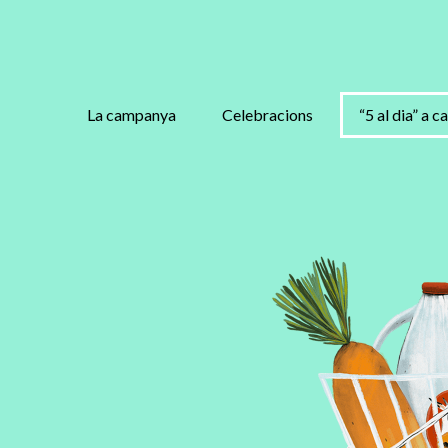
La campanya
Celebracions
“5 al dia” a c