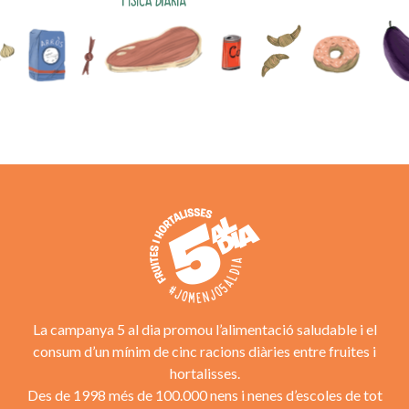
La campanya 5 al dia promou l’alimentació saludable i el
consum d’un mínim de cinc racions diàries entre fruites i
hortalisses.
Des de 1998 més de 100.000 nens i nenes d’escoles de tot