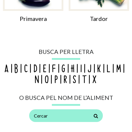
Primavera
Tardor
BUSCA PER LLETRA
A
B
C
D
E
F
G
H
I
J
K
L
M
N
O
P
R
S
T
X
O BUSCA PEL NOM DE L’ALIMENT