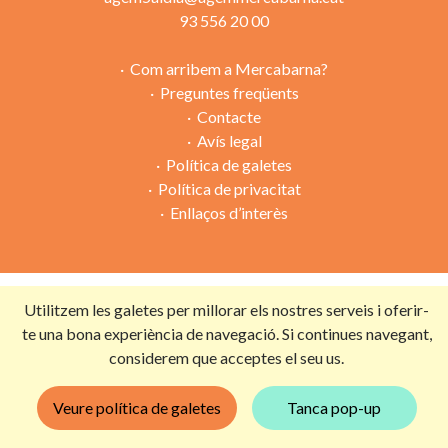
93 556 20 00
Com arribem a Mercabarna?
Preguntes freqüents
Contacte
Avís legal
Política de galetes
Política de privacitat
Enllaços d’interès
Campanya organitzada per:
Utilitzem les galetes per millorar els nostres serveis i oferir-
te una bona experiència de navegació. Si continues navegant,
considerem que acceptes el seu us.
Amb la col·laboració de:
Veure política de galetes
Tanca pop-up