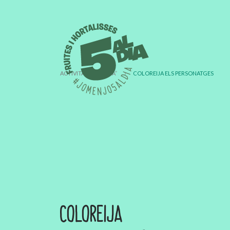
ACTIVITATS “5 AL DIA”
›
COLOREIJA ELS PERSONATGES
COLOREIJA