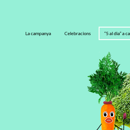
La campanya
Celebracions
“5 al dia” a c