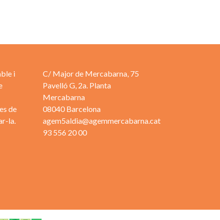
ble i
C/ Major de Mercabarna, 75
e
Pavelló G, 2a. Planta
Mercabarna
es de
08040 Barcelona
r-la.
agem5aldia@agemmercabarna.cat
93 556 20 00