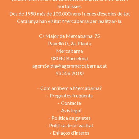
hortalisses.
EUSEBI GUIRAL, S.A.
Des de 1998 més de 100.000 nens i nenes d’escoles de tot
F.PAU, S.L.
Catalunya han visitat Mercabarna per realitzar-la.
FRANCO HERMANOS, S.L. (PLÁTANOS FRANCO)
FRESH D’OR, S.L.
C/ Major de Mercabarna, 75
FRUIT FRIENDS 2012, S.R.L. (BORN)
Pavelló G, 2a. Planta
FRUITCAMP, S.L.
Mercabarna
FRUITES ARTÉS, S.L.
08040 Barcelona
FRUITES CAMPDERRÓS, S.L.
agem5aldia@agemmercabarna.cat
FRUITES CAUBET, S.L.
93 556 20 00
FRUITES DEL BAIX LLOBREGAT, S.L.
FRUITES FERRÉS, S.L.
Com arribem a Mercabarna?
FRUITES I HORTALISSES GAVÀ, S.A. (GAVÀ)
Preguntes freqüents
FRUITES I VERDURES AMAT, S.A.
Contacte
FRUITES I VERDURES ARDIACA, S.L.
Avís legal
FRUITES LLONCH, S.A. (GAVÀ)
Política de galetes
FRUITES VIVER RIBAS
Política de privacitat
FRUITS ARMENGOL, S.L.
Enllaços d’interès
FRUITS CALVO, S.A.