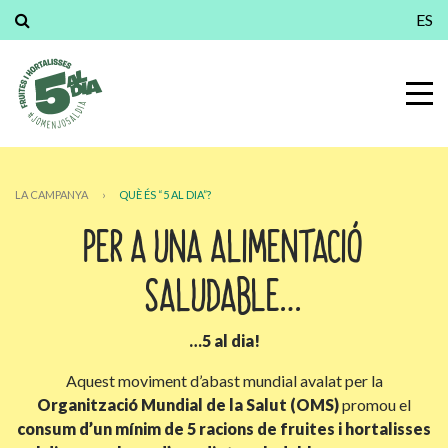
ES
LA CAMPANYA
›
QUÈ ÉS “5 AL DIA”?
PER A UNA ALIMENTACIÓ
SALUDABLE…
…5 al dia!
Aquest moviment d’abast mundial avalat per la
Organització Mundial de la Salut (OMS)
promou el
consum d’un mínim de 5 racions de fruites i hortalisses