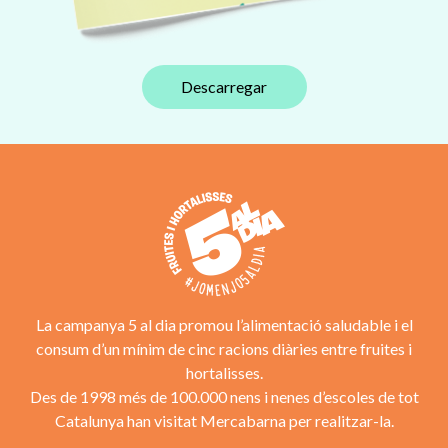
Descarregar
La campanya 5 al dia promou l’alimentació saludable i el
consum d’un mínim de cinc racions diàries entre fruites i
hortalisses.
Des de 1998 més de 100.000 nens i nenes d’escoles de tot
Catalunya han visitat Mercabarna per realitzar-la.