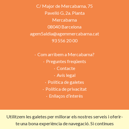
C/ Major de Mercabarna, 75
Pavelló G, 2a. Planta
Mercabarna
08040 Barcelona
agem5aldia@agemmercabarna.cat
93 556 20 00
Com arribem a Mercabarna?
Preguntes freqüents
Contacte
Avís legal
Política de galetes
Política de privacitat
Enllaços d’interès
Utilitzem les galetes per millorar els nostres serveis i oferir-
Campanya organitzada per:
te una bona experiència de navegació. Si continues