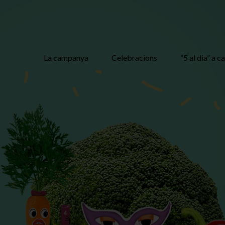
La campanya
Celebracions
“5 al dia” a c