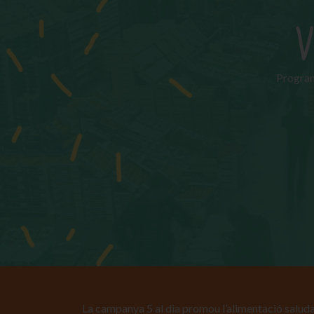
V
Programa
La campanya 5 al dia promou l’alimentació saluda