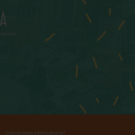
NA
campanya.
Com arribem a Mercabarna?