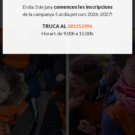
VIU 5 AL DIA!
El dia 3 de juny
comencen les inscripcions
de la campanya 5 al dia pel curs 2026-2027!
TRUCA AL
681352496
Horari: de 9.00h a 15.00h.