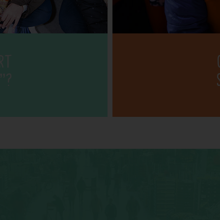
ERT
A”?