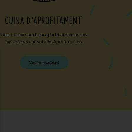
CUINA D’APROFITAMENT
Descobreix com treure partit al menjar i als
ingredients que sobren. Aprofitem-los.
Veure receptes