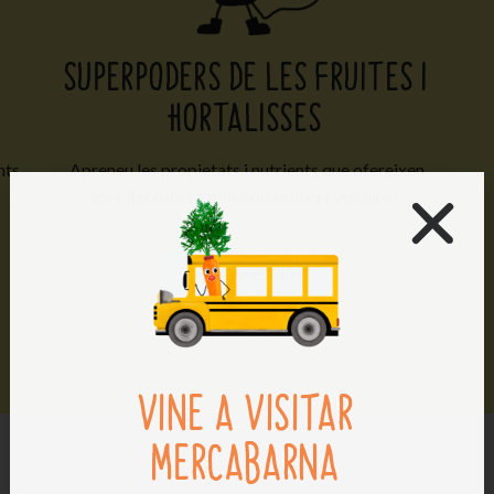
SUPERPODERS DE LES FRUITES I
HORTALISSES
nts
Apreneu les propietats i nutrients que ofereixen
les diferents famílies de fruites i verdures.
Descobreix-los!
VINE A VISITAR
MERCABARNA