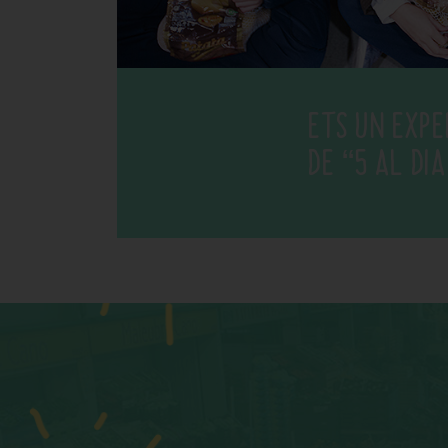
ETS UN EXP
DE “5 AL DI