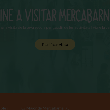
INE A VISITAR MERCABAR
 la visita de la teva escola per gaudir de les activitats i viure la 
Planificar visita
ble i
C/ Major de Mercabarna, 75