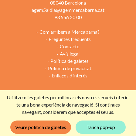
08040 Barcelona
agem5aldia@agemmercabarna.cat
93 556 20 00
Com arribem a Mercabarna?
Preguntes freqüents
Contacte
Avís legal
Política de galetes
Política de privacitat
Enllaços d’interès
Utilitzem les galetes per millorar els nostres serveis i oferir-
Campanya organitzada per:
te una bona experiència de navegació. Si continues
navegant, considerem que acceptes el seu us.
Amb la col·laboració de:
Veure política de galetes
Tanca pop-up