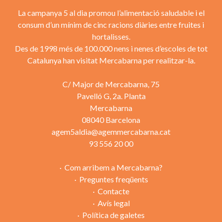
La campanya 5 al dia promou l’alimentació saludable i el
consum d’un mínim de cinc racions diàries entre fruites i
hortalisses.
Des de 1998 més de 100.000 nens i nenes d’escoles de tot
Catalunya han visitat Mercabarna per realitzar-la.
C/ Major de Mercabarna, 75
Pavelló G, 2a. Planta
Mercabarna
08040 Barcelona
agem5aldia@agemmercabarna.cat
93 556 20 00
Com arribem a Mercabarna?
Preguntes freqüents
Contacte
Avís legal
Política de galetes