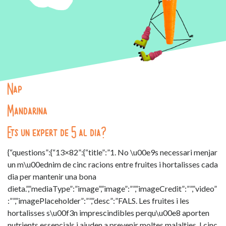
Nap
Mandarina
Ets un expert de 5 al dia?
{“questions”:{“13×82”:{“title”:”1. No \u00e9s necessari menjar
un m\u00ednim de cinc racions entre fruites i hortalisses cada
dia per mantenir una bona
dieta.”,”mediaType”:”image”,”image”:””,”imageCredit”:””,”video”
:””,”imagePlaceholder”:””,”desc”:”FALS. Les fruites i les
hortalisses s\u00f3n imprescindibles perqu\u00e8 aporten
nutrients essencials i ajuden a prevenir moltes malalties. I cinc