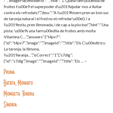
:””,”imagePlaceholderId”:””,”title”:”1. Quina fam\u00edlia de
fruites t\u00e9 el superpoder d\u2019ajudar-nos a lluitar
contra els refredats?”,”desc”:”A l\u2019hivern pren un bon suc
de taronja natural i el fred no et refredar\u00e0. I a
l\u2019estiu, pren llimonada, i de cap a la piscina!”,”hint”:”Una
pista: \u00e9s una fam\u00edlia de fruites amb molta
Vitamina C…”,”answers”:{“t4pv7”:
{“id”:”t4pv7″,”image”:””,”imageId”:””,”title”:”Els C\u00edtrics:
La taronja, la llimona,
l\u2019aranja…”,”isCorrect”:”1″},”s7dlg”:
{“id”:”s7dlg”,”image”:””,”imageId”:””,”title”:”Els …
+
Pruna
Batata, Moniato
Mongeta Tendra
Síndria