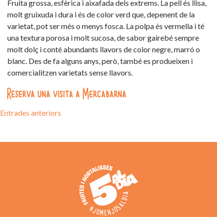
Fruita grossa, esfèrica i aixafada dels extrems. La pell és llisa,
molt gruixuda i dura i és de color verd que, depenent de la
varietat, pot ser més o menys fosca. La polpa és vermella i té
una textura porosa i molt sucosa, de sabor gairebé sempre
molt dolç i conté abundants llavors de color negre, marró o
blanc. Des de fa alguns anys, però, també es produeixen i
comercialitzen varietats sense llavors.
Reserva una visita a Mercabarna
Navegació
Entrades anteriors
d'entrades