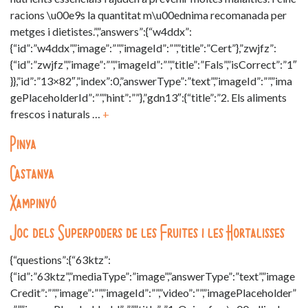
racions \u00e9s la quantitat m\u00ednima recomanada per
metges i dietistes.”,”answers”:{“w4ddx”:
{“id”:”w4ddx”,”image”:””,”imageId”:””,”title”:”Cert”},”zwjfz”:
{“id”:”zwjfz”,”image”:””,”imageId”:””,”title”:”Fals”,”isCorrect”:”1″
}},”id”:”13×82″,”index”:0,”answerType”:”text”,”imageId”:””,”ima
gePlaceholderId”:””,”hint”:””},”gdn13″:{“title”:”2. Els aliments
frescos i naturals …
+
Pinya
Castanya
Xampinyó
Joc dels Superpoders de les Fruites i les Hortalisses
{“questions”:{“63ktz”:
{“id”:”63ktz”,”mediaType”:”image”,”answerType”:”text”,”image
Credit”:””,”image”:””,”imageId”:””,”video”:””,”imagePlaceholder”