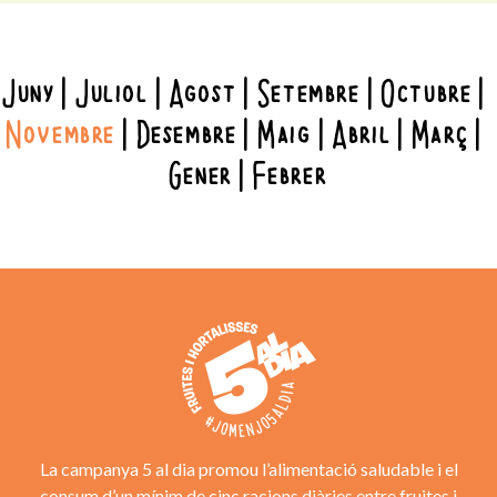
Juny
Juliol
Agost
Setembre
Octubre
Novembre
Desembre
Maig
Abril
Març
Gener
Febrer
La campanya 5 al dia promou l’alimentació saludable i el
consum d’un mínim de cinc racions diàries entre fruites i