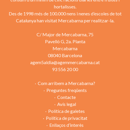
hortalisses.
Des de 1998 més de 100.000 nens i nenes d’escoles de tot
Catalunya han visitat Mercabarna per realitzar-la.
C/ Major de Mercabarna, 75
Pavelló G, 2a. Planta
Mercabarna
08040 Barcelona
agem5aldia@agemmercabarna.cat
93 556 20 00
Com arribem a Mercabarna?
Preguntes freqüents
Contacte
Avís legal
Política de galetes
Política de privacitat
Enllaços d’interès