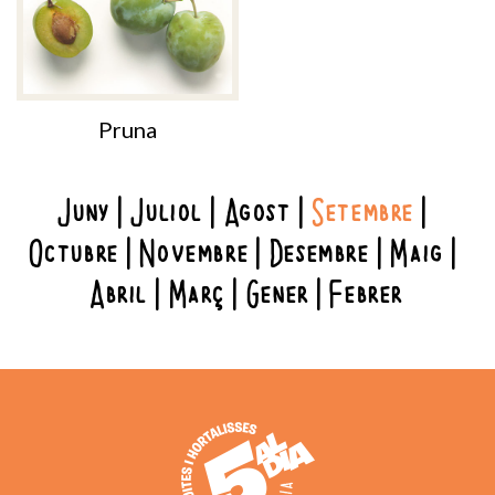
Pruna
Juny
Juliol
Agost
Setembre
Octubre
Novembre
Desembre
Maig
Abril
Març
Gener
Febrer