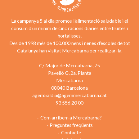
La campanya 5 al dia promou l’alimentació saludable i el
consum d’un mínim de cinc racions diàries entre fruites i
hortalisses.
Des de 1998 més de 100.000 nens i nenes d’escoles de tot
Catalunya han visitat Mercabarna per realitzar-la.
C/ Major de Mercabarna, 75
Pavelló G, 2a. Planta
Mercabarna
08040 Barcelona
agem5aldia@agemmercabarna.cat
93 556 20 00
Com arribem a Mercabarna?
Preguntes freqüents
Contacte