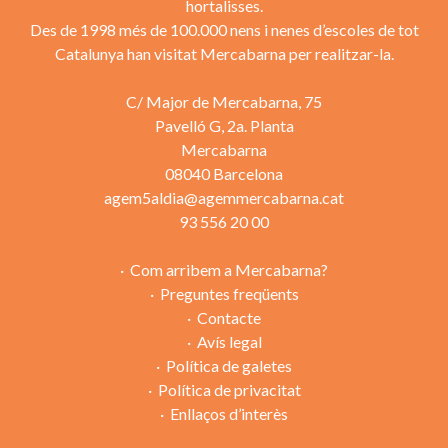
hortalisses.
Des de 1998 més de 100.000 nens i nenes d’escoles de tot
Catalunya han visitat Mercabarna per realitzar-la.
C/ Major de Mercabarna, 75
Pavelló G, 2a. Planta
Mercabarna
08040 Barcelona
agem5aldia@agemmercabarna.cat
93 556 20 00
Com arribem a Mercabarna?
Preguntes freqüents
Contacte
Avís legal
Política de galetes
Política de privacitat
Enllaços d’interès