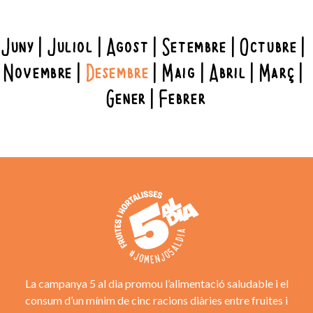
Juny
Juliol
Agost
Setembre
Octubre
Novembre
Desembre
Maig
Abril
Març
Gener
Febrer
La campanya 5 al dia promou l’alimentació saludable i el
consum d’un mínim de cinc racions diàries entre fruites i