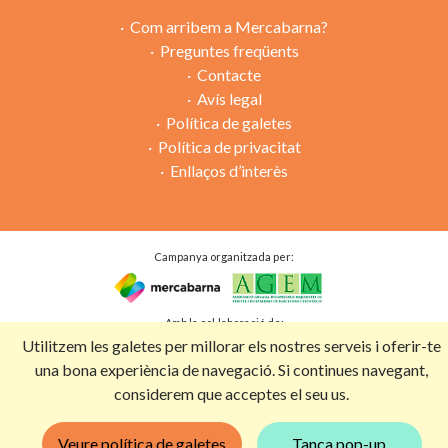
Com arribem a Mercabarna?
Preguntes freqüents
Contacte
Avís legal
Política de galetes
Política de privacitat
Enllaços d’interès
Campanya organitzada per:
Amb la col·laboració de:
Utilitzem les galetes per millorar els nostres serveis i oferir-te
una bona experiència de navegació. Si continues navegant,
considerem que acceptes el seu us.
Veure política de galetes
Tanca pop-up