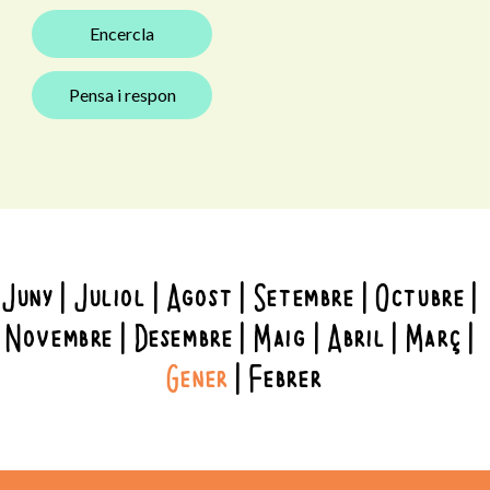
Encercla
Pensa i respon
Juny
Juliol
Agost
Setembre
Octubre
Novembre
Desembre
Maig
Abril
Març
Gener
Febrer