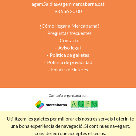
agem5aldia@agemmercabarna.cat
93 556 20 00
¿Cómo llegar a Mercabarna?
Preguntas frecuentes
Contacto
Aviso legal
Política de galletas
Política de privacidad
Enlaces de interés
Campaña organizada por:
Con la colaboración de:
Utilitzem les galetes per millorar els nostres serveis i oferir-te
una bona experiència de navegació. Si continues navegant,
considerem que acceptes el seu us.