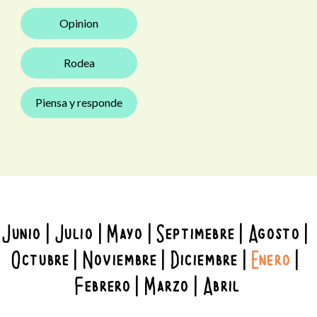
Opinion
Rodea
Piensa y responde
Junio
Julio
Mayo
Septimebre
Agosto
Octubre
Noviembre
Diciembre
Enero
Febrero
Marzo
Abril