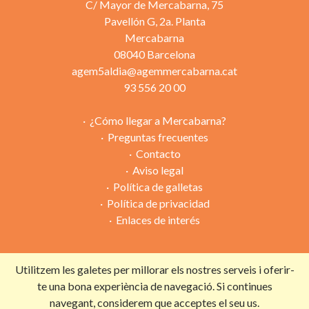
C/ Mayor de Mercabarna, 75
Pavellón G, 2a. Planta
Mercabarna
08040 Barcelona
agem5aldia@agemmercabarna.cat
93 556 20 00
¿Cómo llegar a Mercabarna?
Preguntas frecuentes
Contacto
Aviso legal
Política de galletas
Política de privacidad
Enlaces de interés
Utilitzem les galetes per millorar els nostres serveis i oferir-
Campaña organizada por:
te una bona experiència de navegació. Si continues
navegant, considerem que acceptes el seu us.