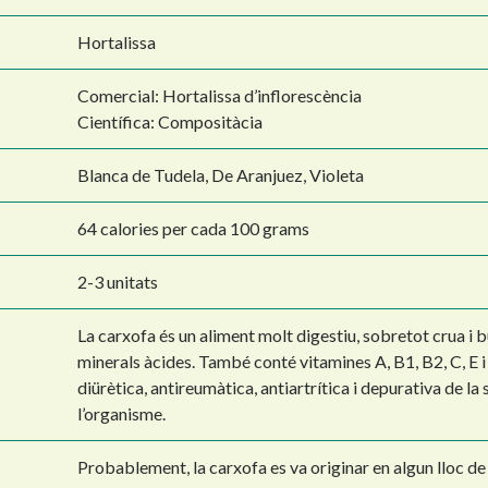
Hortalissa
Comercial: Hortalissa d’inflorescència
Científica: Compositàcia
Blanca de Tudela, De Aranjuez, Violeta
64 calories per cada 100 grams
2-3 unitats
La carxofa és un aliment molt digestiu, sobretot crua i b
minerals àcides. També conté vitamines A, B1, B2, C, E i
diürètica, antireumàtica, antiartrítica i depurativa de la
l’organisme.
Probablement, la carxofa es va originar en algun lloc de