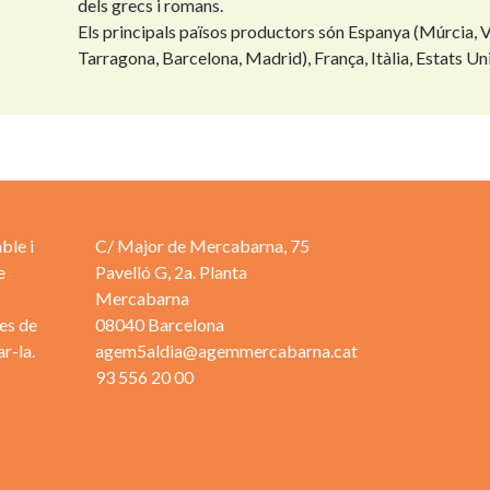
dels grecs i romans.
Els principals països productors són Espanya (Múrcia, Va
Tarragona, Barcelona, Madrid), França, Itàlia, Estats Uni
ble i
C/ Major de Mercabarna, 75
e
Pavelló G, 2a. Planta
Mercabarna
es de
08040 Barcelona
r-la.
agem5aldia@agemmercabarna.cat
93 556 20 00