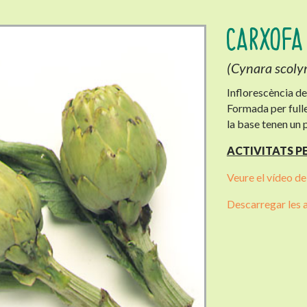
CARXOFA
(Cynara scoly
Inflorescència de
Formada per full
la base tenen un 
ACTIVITATS 
Veure el vídeo de
Descarregar les a