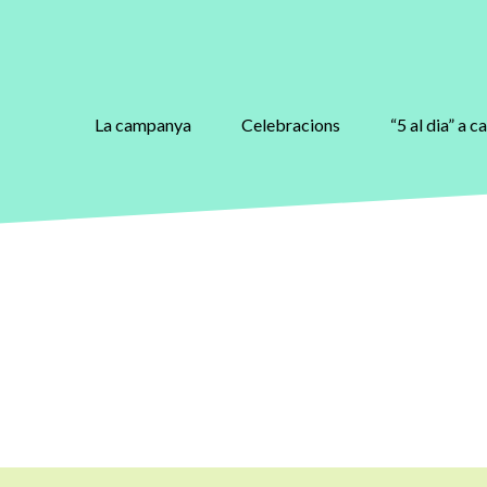
La campanya
Celebracions
“5 al dia” a c