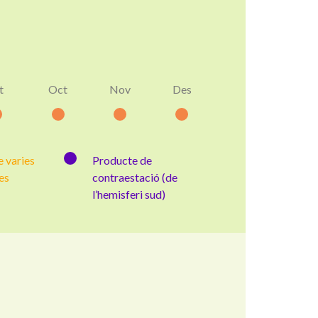
t
Oct
Nov
Des
 varies
Producte de
es
contraestació (de
l’hemisferi sud)