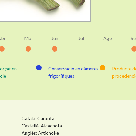
Abr
Mai
Jun
Jul
Ago
Se
forçat en
Conservació en càmeres
Producte de
cle
frigorífiques
procedènci
Català: Carxofa
Castellà: Alcachofa
Anglès: Artichoke