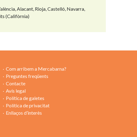
lència, Alacant, Rioja, Castelló, Navarra,
ts (Califòrnia)
Com arribem a Mercabarna?
Preguntes freqüents
Contacte
Avís legal
Política de galetes
Política de privacitat
Enllaços d’interès