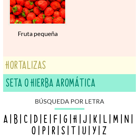
Fruta pequeña
HORTALIZAS
SETA O HIERBA AROMÁTICA
BÚSQUEDA POR LETRA
A
B
C
D
E
F
G
H
J
K
L
M
N
O
P
R
S
T
U
Y
Z