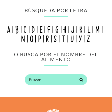
BÚSQUEDA POR LETRA
A
B
C
D
E
F
G
H
J
K
L
M
N
O
P
R
S
T
U
Y
Z
O BUSCA POR EL NOMBRE DEL
ALIMENTO