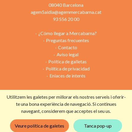
08040 Barcelona
agem5aldia@agemmercabarna.cat
93 556 20 00
¿Cómo llegar a Mercabarna?
Preguntas frecuentes
Contacto
Aviso legal
Política de galletas
Política de privacidad
Enlaces de interés
Utilitzem les galetes per millorar els nostres serveis i oferir-
Campaña organizada por:
te una bona experiència de navegació. Si continues
navegant, considerem que acceptes el seu us.
Con la colaboración de:
Veure política de galetes
Tanca pop-up