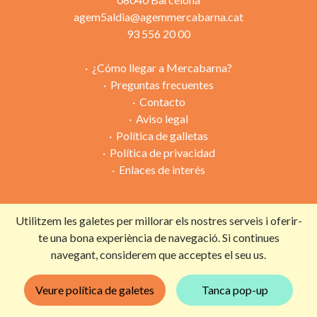
agem5aldia@agemmercabarna.cat
93 556 20 00
¿Cómo llegar a Mercabarna?
Preguntas frecuentes
Contacto
Aviso legal
Política de galletas
Política de privacidad
Enlaces de interés
Utilitzem les galetes per millorar els nostres serveis i oferir-
Campaña organizada por:
te una bona experiència de navegació. Si continues
navegant, considerem que acceptes el seu us.
Con la colaboración de:
Veure política de galetes
Tanca pop-up