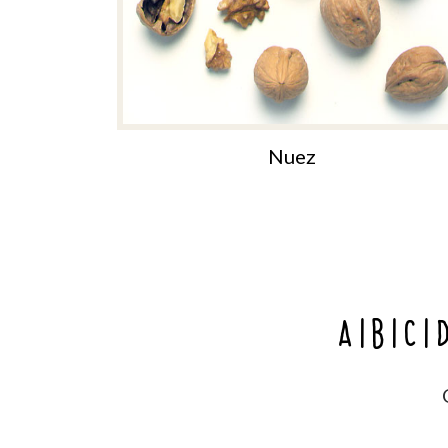
Nuez
A
B
C