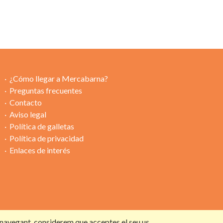
¿Cómo llegar a Mercabarna?
Preguntas frecuentes
Contacto
Aviso legal
Política de galletas
Política de privacidad
Enlaces de interés
s navegant, considerem que acceptes el seu us.