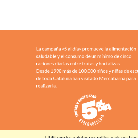
La campaña «5 al día» promueve la alimentación
saludable y el consumo de un mínimo de cinco
raciones diarias entre frutas y hortalizas.
Desde 1998 más de 100.000 niños y niñas de esc
de toda Cataluña han visitado Mercabarna para
realizarla.
Utilitzem les galetes per millorar els nostre