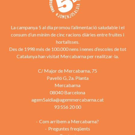
La campanya 5 al dia promou l’alimentació saludable i el
consum d’un mínim de cinc racions diàries entre fruites i
hortalisses.
Des de 1998 més de 100.000 nens i nenes d’escoles de tot
Catalunya han visitat Mercabarna per realitzar-la.
C/ Major de Mercabarna, 75
Pavelló G, 2a. Planta
Mercabarna
08040 Barcelona
agem5aldia@agemmercabarna.cat
93 556 20 00
Com arribem a Mercabarna?
Preguntes freqüents