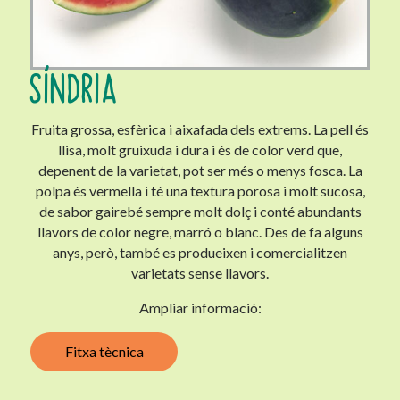
SÍNDRIA
Fruita grossa, esfèrica i aixafada dels extrems. La pell és
llisa, molt gruixuda i dura i és de color verd que,
depenent de la varietat, pot ser més o menys fosca. La
polpa és vermella i té una textura porosa i molt sucosa,
de sabor gairebé sempre molt dolç i conté abundants
llavors de color negre, marró o blanc. Des de fa alguns
anys, però, també es produeixen i comercialitzen
varietats sense llavors.
Ampliar informació:
Fitxa tècnica