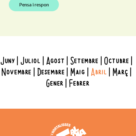
Pensa i respon
Juny
Juliol
Agost
Setembre
Octubre
Novembre
Desembre
Maig
Abril
Març
Gener
Febrer