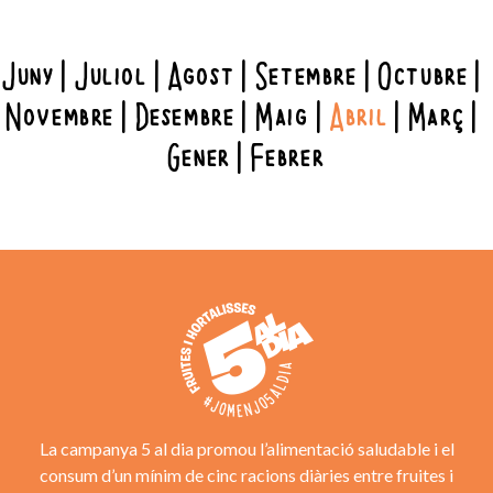
Juny
Juliol
Agost
Setembre
Octubre
Novembre
Desembre
Maig
Abril
Març
Gener
Febrer
La campanya 5 al dia promou l’alimentació saludable i el
consum d’un mínim de cinc racions diàries entre fruites i