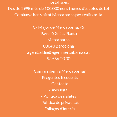
hortalisses.
Des de 1998 més de 100.000 nens i nenes d’escoles de tot
Catalunya han visitat Mercabarna per realitzar-la.
C/ Major de Mercabarna, 75
Pavelló G, 2a. Planta
Mercabarna
08040 Barcelona
agem5aldia@agemmercabarna.cat
93 556 20 00
Com arribem a Mercabarna?
Preguntes freqüents
Contacte
Avís legal
Política de galetes
Política de privacitat
Enllaços d’interès