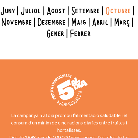
Juny
Juliol
Agost
Setembre
Octubre
Novembre
Desembre
Maig
Abril
Març
Gener
Febrer
La campanya 5 al dia promou l’alimentació saludable i el
consum d’un mínim de cinc racions diàries entre fruites i
hortalisses.
Des de 1998 més de 100.000 nens i nenes d’escoles de tot