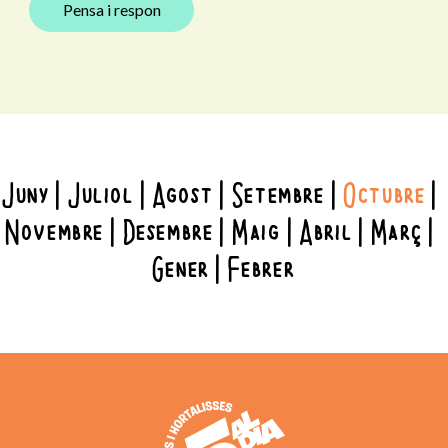
Pensa i respon
Juny
Juliol
Agost
Setembre
Octubre
Novembre
Desembre
Maig
Abril
Març
Gener
Febrer