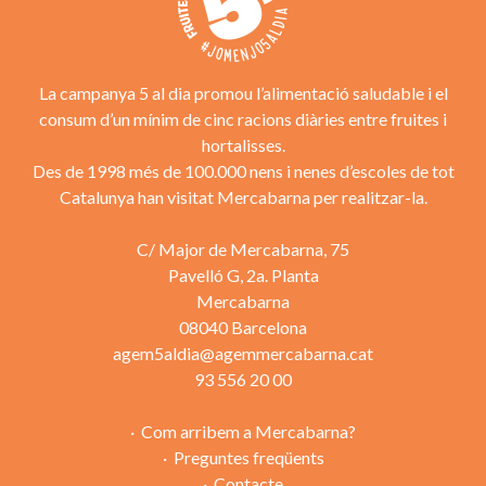
La campanya 5 al dia promou l’alimentació saludable i el
consum d’un mínim de cinc racions diàries entre fruites i
hortalisses.
Des de 1998 més de 100.000 nens i nenes d’escoles de tot
Catalunya han visitat Mercabarna per realitzar-la.
C/ Major de Mercabarna, 75
Pavelló G, 2a. Planta
Mercabarna
08040 Barcelona
agem5aldia@agemmercabarna.cat
93 556 20 00
Com arribem a Mercabarna?
Preguntes freqüents
Contacte