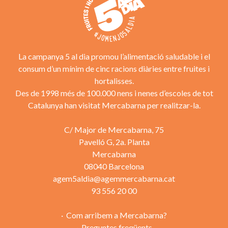
La campanya 5 al dia promou l’alimentació saludable i el
consum d’un mínim de cinc racions diàries entre fruites i
hortalisses.
Des de 1998 més de 100.000 nens i nenes d’escoles de tot
Catalunya han visitat Mercabarna per realitzar-la.
C/ Major de Mercabarna, 75
Pavelló G, 2a. Planta
Mercabarna
08040 Barcelona
agem5aldia@agemmercabarna.cat
93 556 20 00
Com arribem a Mercabarna?
Preguntes freqüents