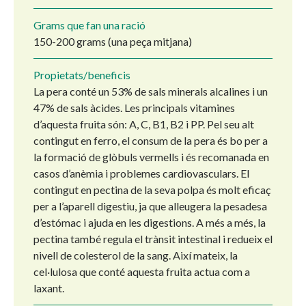
Grams que fan una ració
150-200 grams (una peça mitjana)
Propietats/beneficis
La pera conté un 53% de sals minerals alcalines i un
47% de sals àcides. Les principals vitamines
d’aquesta fruita són: A, C, B1, B2 i PP. Pel seu alt
contingut en ferro, el consum de la pera és bo per a
la formació de glòbuls vermells i és recomanada en
casos d’anèmia i problemes cardiovasculars. El
contingut en pectina de la seva polpa és molt eficaç
per a l’aparell digestiu, ja que alleugera la pesadesa
d’estómac i ajuda en les digestions. A més a més, la
pectina també regula el trànsit intestinal i redueix el
nivell de colesterol de la sang. Així mateix, la
cel·lulosa que conté aquesta fruita actua com a
laxant.