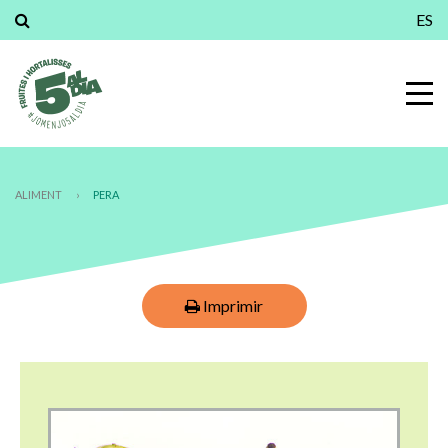
ES
ALIMENT
›
PERA
Imprimir