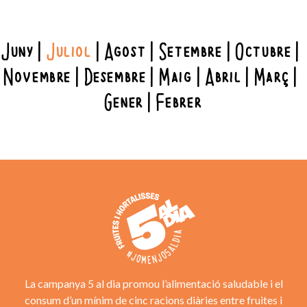
Juny
Juliol
Agost
Setembre
Octubre
Novembre
Desembre
Maig
Abril
Març
Gener
Febrer
La campanya 5 al dia promou l’alimentació saludable i el
consum d’un mínim de cinc racions diàries entre fruites i