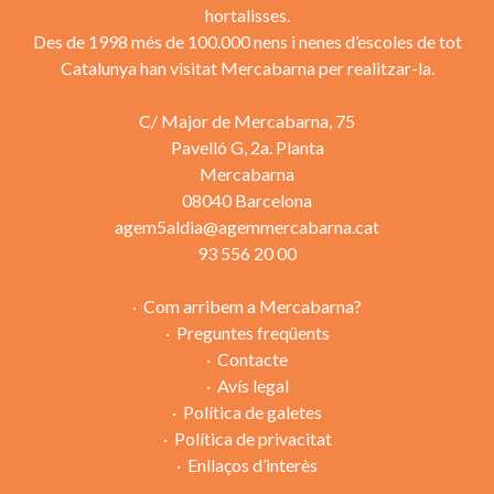
hortalisses.
Des de 1998 més de 100.000 nens i nenes d’escoles de tot
Catalunya han visitat Mercabarna per realitzar-la.
C/ Major de Mercabarna, 75
Pavelló G, 2a. Planta
Mercabarna
08040 Barcelona
agem5aldia@agemmercabarna.cat
93 556 20 00
Com arribem a Mercabarna?
Preguntes freqüents
Contacte
Avís legal
Política de galetes
Política de privacitat
Enllaços d’interès