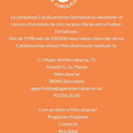
La campanya 5 al dia promou l’alimentació saludable i el
consum d’un mínim de cinc racions diàries entre fruites i
hortalisses.
Des de 1998 més de 100.000 nens i nenes d’escoles de tot
Catalunya han visitat Mercabarna per realitzar-la.
C/ Major de Mercabarna, 75
Pavelló G, 2a. Planta
Mercabarna
08040 Barcelona
agem5aldia@agemmercabarna.cat
93 556 20 00
Com arribem a Mercabarna?
Preguntes freqüents
Contacte
Avís legal