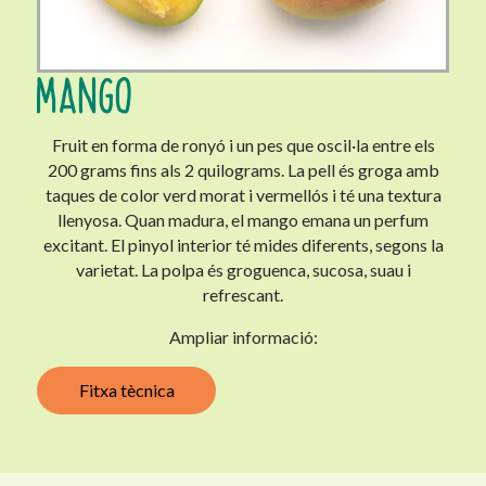
MANGO
Fruit en forma de ronyó i un pes que oscil·la entre els
200 grams fins als 2 quilograms. La pell és groga amb
taques de color verd morat i vermellós i té una textura
llenyosa. Quan madura, el mango emana un perfum
excitant. El pinyol interior té mides diferents, segons la
varietat. La polpa és groguenca, sucosa, suau i
refrescant.
Ampliar informació:
Fitxa tècnica