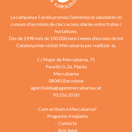
La campanya 5 al dia promou l’alimentació saludable i el
consum d’un mínim de cinc racions diàries entre fruites i
hortalisses.
Des de 1998 més de 100.000 nens i nenes d’escoles de tot
Catalunya han visitat Mercabarna per realitzar-la.
C/ Major de Mercabarna, 75
Pavelló G, 2a. Planta
Mercabarna
08040 Barcelona
agem5aldia@agemmercabarna.cat
93 556 20 00
Com arribem a Mercabarna?
Preguntes freqüents
Contacte
Avís legal