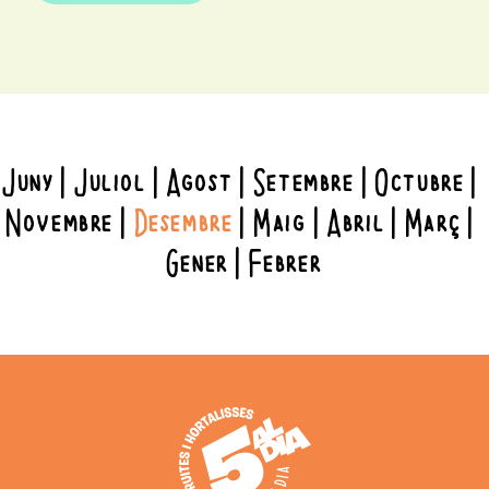
Juny
Juliol
Agost
Setembre
Octubre
Novembre
Desembre
Maig
Abril
Març
Gener
Febrer