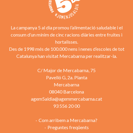
La campanya 5 al dia promou l’alimentació saludable i el
consum d’un mínim de cinc racions diàries entre fruites i
hortalisses.
Des de 1998 més de 100.000 nens i nenes d’escoles de tot
Catalunya han visitat Mercabarna per realitzar-la.
C/ Major de Mercabarna, 75
Pavelló G, 2a. Planta
Mercabarna
08040 Barcelona
agem5aldia@agemmercabarna.cat
93 556 20 00
Com arribem a Mercabarna?
Preguntes freqüents