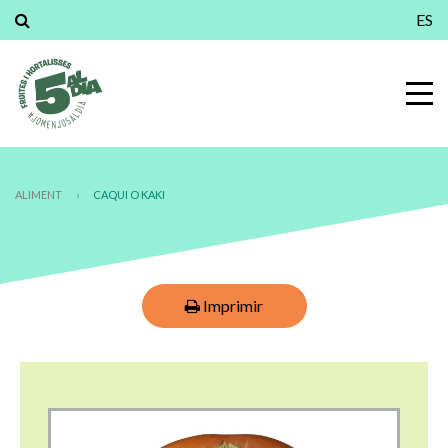
ES
ALIMENT
›
CAQUI O KAKI
Imprimir