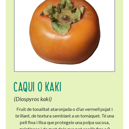
CAQUI O KAKI
(Diospyros kaki)
Fruit de tonalitat ataronjada o d’un vermell pujat i
brillant, de textura semblant a un tomàquet. Té una
pell fina i llisa que protegeix una polpa sucosa,
gelatinosa i de gust dolç que pot acollir fins a 8