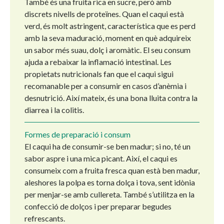
També és una fruita rica en sucre, però amb
discrets nivells de proteïnes. Quan el caqui està
verd, és molt astringent, característica que es perd
amb la seva maduració, moment en què adquireix
un sabor més suau, dolç i aromàtic. El seu consum
ajuda a rebaixar la inflamació intestinal. Les
propietats nutricionals fan que el caqui sigui
recomanable per a consumir en casos d’anèmia i
desnutrició. Així mateix, és una bona lluita contra la
diarrea i la colitis.
Formes de preparació i consum
El caqui ha de consumir-se ben madur; si no, té un
sabor aspre i una mica picant. Així, el caqui es
consumeix com a fruita fresca quan està ben madur,
aleshores la polpa es torna dolça i tova, sent idònia
per menjar-se amb cullereta. També s’utilitza en la
confecció de dolços i per preparar begudes
refrescants.