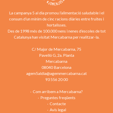
La campanya 5 al dia promou l’alimentació saludable i el
consum d’un mínim de cinc racions diàries entre fruites i
hortalisses.
Des de 1998 més de 100.000 nens i nenes d’escoles de tot
Catalunya han visitat Mercabarna per realitzar-la.
C/ Major de Mercabarna, 75
Pavelló G, 2a. Planta
Mercabarna
08040 Barcelona
agem5aldia@agemmercabarna.cat
93 556 20 00
Com arribem a Mercabarna?
Preguntes freqüents
Contacte
Avís legal