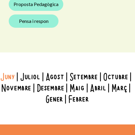
Proposta Pedagògica
Pensa i respon
Juny
Juliol
Agost
Setembre
Octubre
Novembre
Desembre
Maig
Abril
Març
Gener
Febrer