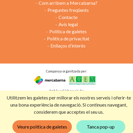
Com arribem a Mercabarna?
Preguntes freqüents
Contacte
Avís legal
Política de galetes
Política de privacitat
Enllaços d’interès
Campanya organitzada per:
Amb la col·laboració de:
Utilitzem les galetes per millorar els nostres serveis i oferir-te
una bona experiència de navegació. Si continues navegant,
considerem que acceptes el seu us.
Veure política de galetes
Tanca pop-up