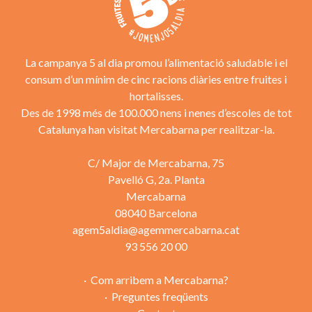
La campanya 5 al dia promou l’alimentació saludable i el
consum d’un mínim de cinc racions diàries entre fruites i
hortalisses.
Des de 1998 més de 100.000 nens i nenes d’escoles de tot
Catalunya han visitat Mercabarna per realitzar-la.
C/ Major de Mercabarna, 75
Pavelló G, 2a. Planta
Mercabarna
08040 Barcelona
agem5aldia@agemmercabarna.cat
93 556 20 00
Com arribem a Mercabarna?
Preguntes freqüents