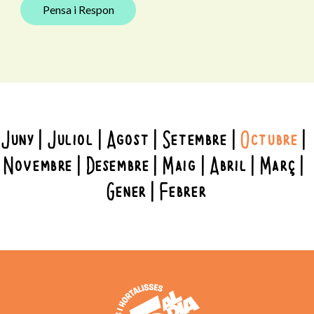
Pensa i Respon
Juny
Juliol
Agost
Setembre
Octubre
Novembre
Desembre
Maig
Abril
Març
Gener
Febrer