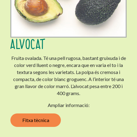
ALVOCAT
Fruita ovalada. Té una pell rugosa, bastant gruixuda i de
color verd lluent o negre, encara que en varia el to i la
textura segons les varietats. La polpa és cremosa i
compacta, de color blanc groguenc. A l’interior té una
gran llavor de color marró. L’alvocat pesa entre 200 i
400 grams.
Ampliar informació:
Fitxa tècnica