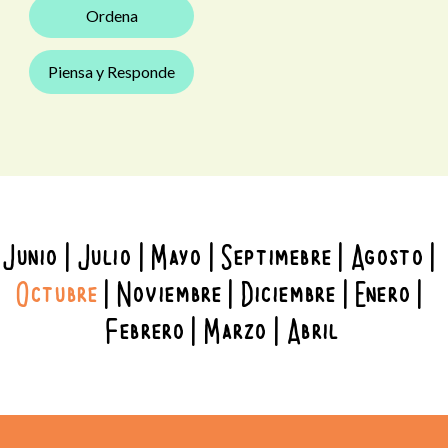
Ordena
Piensa y Responde
Junio
Julio
Mayo
Septimebre
Agosto
Octubre
Noviembre
Diciembre
Enero
Febrero
Marzo
Abril