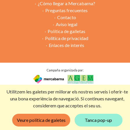
¿Cómo llegar a Mercabarna?
Preguntas frecuentes
Contacto
Aviso legal
Política de galletas
Política de privacidad
Enlaces de interés
Campaña organizada por:
Con la colaboración de:
Utilitzem les galetes per millorar els nostres serveis i oferir-te
una bona experiència de navegació. Si continues navegant,
considerem que acceptes el seu us.
Veure política de galetes
Tanca pop-up