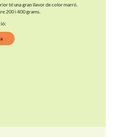
rior té una gran llavor de color marró.
tre 200 i 400 grams.
ió:
ca