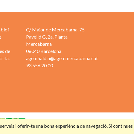
ble i
C/ Major de Mercabarna, 75
e
Pavelló G, 2a. Planta
Mercabarna
es de
08040 Barcelona
r-la.
agem5aldia@agemmercabarna.cat
93 556 20 00
s serveis i oferir-te una bona experiència de navegació. Si continue