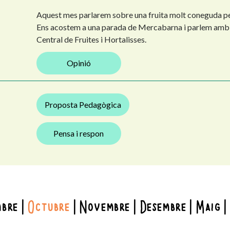
Aquest mes parlarem sobre una fruita molt coneguda pe
Ens acostem a una parada de Mercabarna i parlem amb 
Central de Fruites i Hortalisses.
Opinió
Proposta Pedagògica
Pensa i respon
mbre
Octubre
Novembre
Desembre
Maig