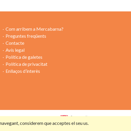
Com arribem a Mercabarna?
Preguntes freqüents
Contacte
Avís legal
Política de galetes
Política de privacitat
Enllaços d’interès
Amb la col·laboració de:
s navegant, considerem que acceptes el seu us.