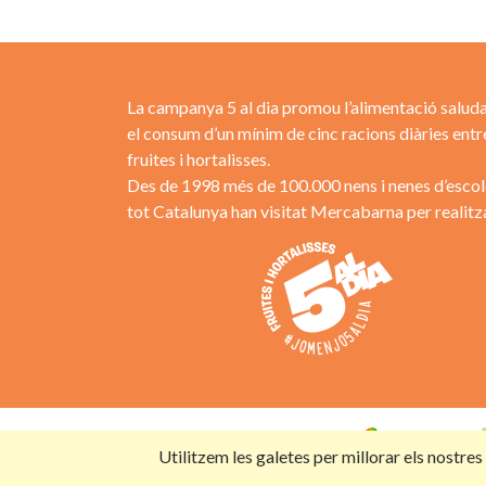
La campanya 5 al dia promou l’alimentació saluda
el consum d’un mínim de cinc racions diàries entr
fruites i hortalisses.
Des de 1998 més de 100.000 nens i nenes d’escol
tot Catalunya han visitat Mercabarna per realitza
Campanya organitzada per:
Utilitzem les galetes per millorar els nostre