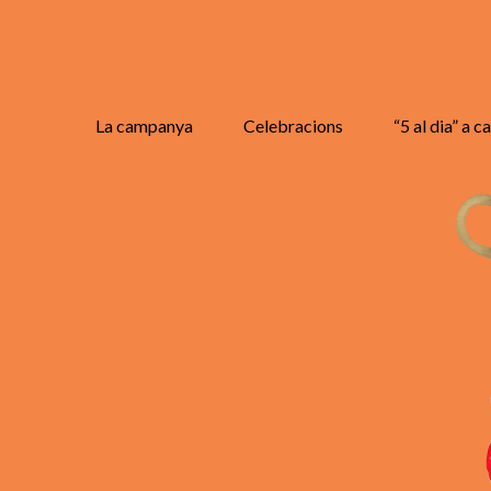
La campanya
Celebracions
“5 al dia” a c