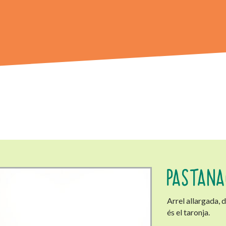
PASTANA
Arrel allargada, 
és el taronja.