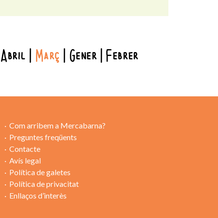
Abril
Març
Gener
Febrer
Com arribem a Mercabarna?
Preguntes freqüents
Contacte
Avís legal
Política de galetes
Política de privacitat
Enllaços d’interès