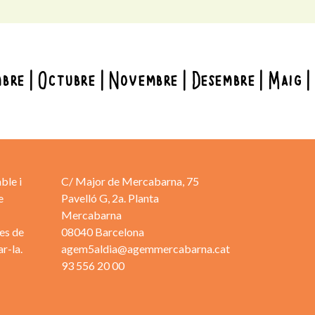
mbre
Octubre
Novembre
Desembre
Maig
ble i
C/ Major de Mercabarna, 75
e
Pavelló G, 2a. Planta
Mercabarna
es de
08040 Barcelona
r-la.
agem5aldia@agemmercabarna.cat
93 556 20 00