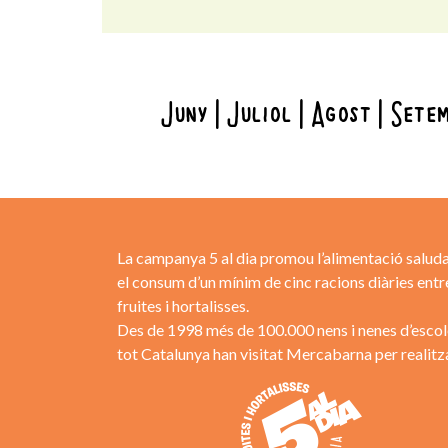
Juny
Juliol
Agost
Sete
La campanya 5 al dia promou l’alimentació saluda
el consum d’un mínim de cinc racions diàries entr
fruites i hortalisses.
Des de 1998 més de 100.000 nens i nenes d’escol
tot Catalunya han visitat Mercabarna per realitza