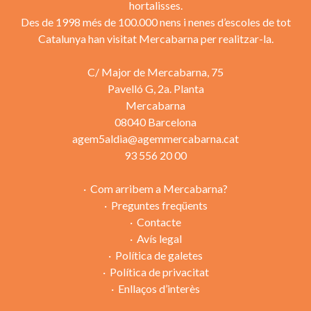
hortalisses.
Des de 1998 més de 100.000 nens i nenes d’escoles de tot
Catalunya han visitat Mercabarna per realitzar-la.
C/ Major de Mercabarna, 75
Pavelló G, 2a. Planta
Mercabarna
08040 Barcelona
agem5aldia@agemmercabarna.cat
93 556 20 00
Com arribem a Mercabarna?
Preguntes freqüents
Contacte
Avís legal
Política de galetes
Política de privacitat
Enllaços d’interès