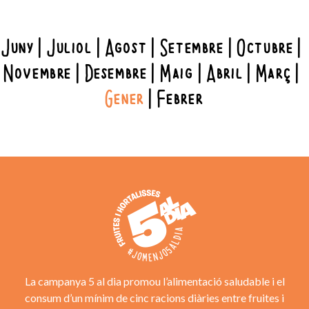
Juny
Juliol
Agost
Setembre
Octubre
Novembre
Desembre
Maig
Abril
Març
Gener
Febrer
La campanya 5 al dia promou l’alimentació saludable i el
consum d’un mínim de cinc racions diàries entre fruites i