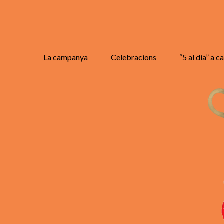
La campanya
Celebracions
“5 al dia” a c