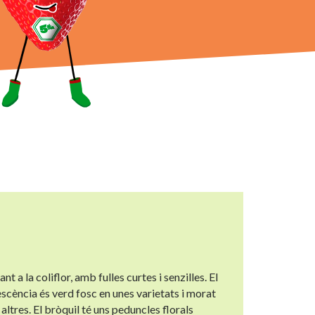
t a la coliflor, amb fulles curtes i senzilles. El
rescència és verd fosc en unes varietats i morat
altres. El bròquil té uns peduncles florals