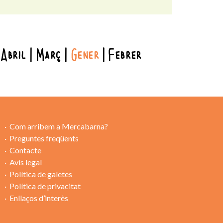
Abril
Març
Gener
Febrer
Com arribem a Mercabarna?
Preguntes freqüents
Contacte
Avís legal
Política de galetes
Política de privacitat
Enllaços d’interès