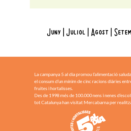
Juny
Juliol
Agost
Sete
La campanya 5 al dia promou l’alimentació saluda
el consum d’un mínim de cinc racions diàries entr
fruites i hortalisses.
Des de 1998 més de 100.000 nens i nenes d’escol
tot Catalunya han visitat Mercabarna per realitza