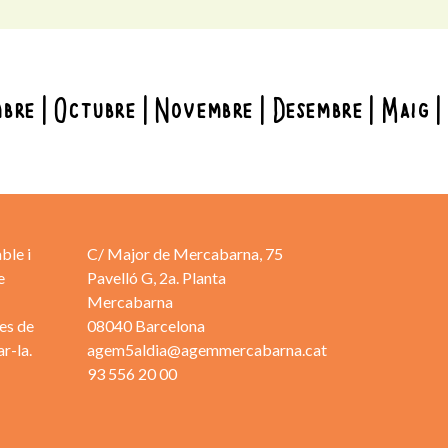
mbre
Octubre
Novembre
Desembre
Maig
ble i
C/ Major de Mercabarna, 75
e
Pavelló G, 2a. Planta
Mercabarna
es de
08040 Barcelona
r-la.
agem5aldia@agemmercabarna.cat
93 556 20 00