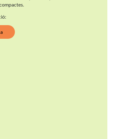
 compactes.
ió:
ca