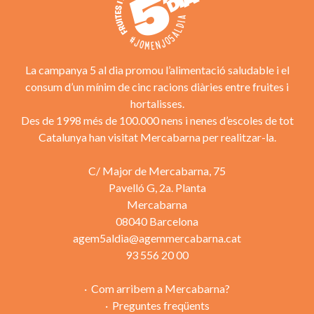
La campanya 5 al dia promou l’alimentació saludable i el
consum d’un mínim de cinc racions diàries entre fruites i
hortalisses.
Des de 1998 més de 100.000 nens i nenes d’escoles de tot
Catalunya han visitat Mercabarna per realitzar-la.
C/ Major de Mercabarna, 75
Pavelló G, 2a. Planta
Mercabarna
08040 Barcelona
agem5aldia@agemmercabarna.cat
93 556 20 00
Com arribem a Mercabarna?
Preguntes freqüents