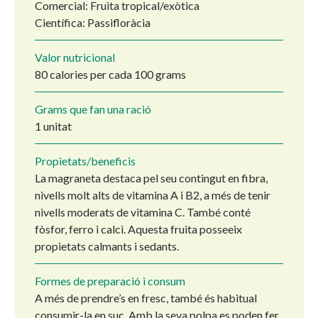
Comercial: Fruita tropical/exòtica
Científica: Passifloràcia
Valor nutricional
80 calories per cada 100 grams
Grams que fan una ració
1 unitat
Propietats/beneficis
La magraneta destaca pel seu contingut en fibra,
nivells molt alts de vitamina A i B2, a més de tenir
nivells moderats de vitamina C. També conté
fòsfor, ferro i calci. Aquesta fruita posseeix
propietats calmants i sedants.
Formes de preparació i consum
A més de prendre’s en fresc, també és habitual
consumir-la en suc. Amb la seva polpa es poden fer