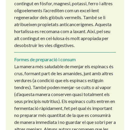
contingut en fòsfor, magnesi, potassi, ferro i altres
oligoelements l’acrediten com un excel·lent
regenerador dels glòbuls vermells. També se li
atribueixen propietats anticancerígenes. Aquesta
hortalissa es recomana com a laxant. Així, pel seu
alt contingut en cel·lulosa és molt apropiada per
desobstruir les vies digestives.
Formes de preparació i consum
La manera més saludable de menjar els espinacs és
crus, formant part de les amanides, junt amb altres
verdures (a condició que els espinacs estiguin
tendres). També poden menjar-se cuits o al vapor
(d’aquesta manera conserven quasi totalment els
seus principis nutritius). Els espinacs cuits entren en
fermentació ràpidament, fet pel qual és important
no preparar més quantitat de la que es consumirà
de manera immediata i no guardar el que sobri per a
altres menjars. Alguns autors recomanen que les