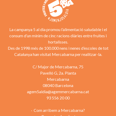
La campanya 5 al dia promou l’alimentació saludable i el
consum d’un mínim de cinc racions diàries entre fruites i
hortalisses.
Des de 1998 més de 100.000 nens i nenes d’escoles de tot
Catalunya han visitat Mercabarna per realitzar-la.
C/ Major de Mercabarna, 75
Pavelló G, 2a. Planta
Mercabarna
08040 Barcelona
agem5aldia@agemmercabarna.cat
93 556 20 00
Com arribem a Mercabarna?