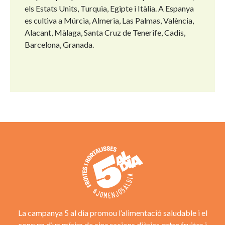
els Estats Units, Turquia, Egipte i Itàlia. A Espanya
es cultiva a Múrcia, Almeria, Las Palmas, València,
Alacant, Màlaga, Santa Cruz de Tenerife, Cadis,
Barcelona, Granada.
La campanya 5 al dia promou l’alimentació saludable i el
consum d’un mínim de cinc racions diàries entre fruites i