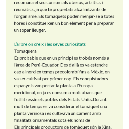
recomana el seu consum als obesos, artrítics i
reumàtics, ja que té propietats alcalinitzants de
l’organisme. Els tomàquets poden menjar-se a totes
hores i constitueixen un bon element per a preparar
un sopar lleuger.
L’arbre on creix i les seves curiositats
Tomaquera
És probable que en un principi es trobés només a
l’àrea de Perú-Equador. Des d’allà es va estendre
cap al nord en temps precolombí fins a Mèxic, on
va ser cultivat per primer cop. Els conquistadors
espanyols van portar la planta a l’Europa
meridional, on ja es consumia molt abans que
l’utilitzessin els pobles dels Estats Units.Durant
molt de temps es va considerar el tomàquet una
planta verinosa i es cultivava únicament amb
finalitats ornamentals sota els noms de
Els principals productors de tomàquet són la Xina,