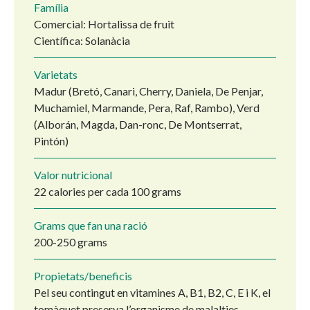
Família
Comercial: Hortalissa de fruit
Científica: Solanàcia
Varietats
Madur (Bretó, Canari, Cherry, Daniela, De Penjar,
Muchamiel, Marmande, Pera, Raf, Rambo), Verd
(Alborán, Magda, Dan-ronc, De Montserrat,
Pintón)
Valor nutricional
22 calories per cada 100 grams
Grams que fan una ració
200-250 grams
Propietats/beneficis
Pel seu contingut en vitamines A, B1, B2, C, E i K, el
tomàquet preserva l’organisme de malalties