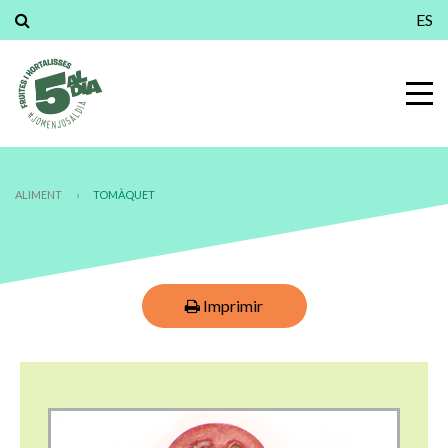
ES
ALIMENT
›
TOMÀQUET
Imprimir