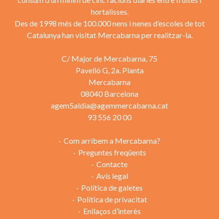
hortalisses.
Des de 1998 més de 100.000 nens i nenes d’escoles de tot
Catalunya han visitat Mercabarna per realitzar-la.
C/ Major de Mercabarna, 75
Pavelló G, 2a. Planta
Mercabarna
08040 Barcelona
agem5aldia@agemmercabarna.cat
93 556 20 00
Com arribem a Mercabarna?
Preguntes freqüents
Contacte
Avís legal
Política de galetes
Política de privacitat
Enllaços d’interès