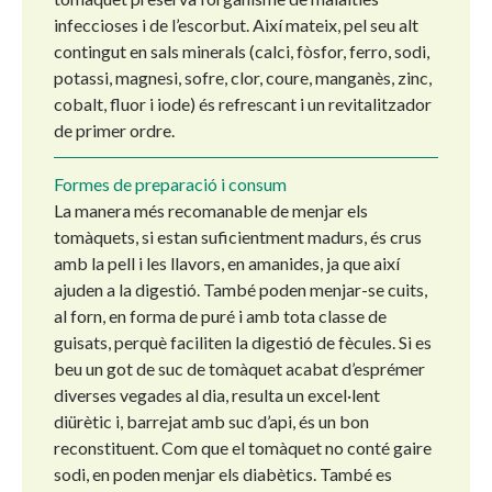
infeccioses i de l’escorbut. Així mateix, pel seu alt
contingut en sals minerals (calci, fòsfor, ferro, sodi,
potassi, magnesi, sofre, clor, coure, manganès, zinc,
cobalt, fluor i iode) és refrescant i un revitalitzador
de primer ordre.
Formes de preparació i consum
La manera més recomanable de menjar els
tomàquets, si estan suficientment madurs, és crus
amb la pell i les llavors, en amanides, ja que així
ajuden a la digestió. També poden menjar-se cuits,
al forn, en forma de puré i amb tota classe de
guisats, perquè faciliten la digestió de fècules. Si es
beu un got de suc de tomàquet acabat d’esprémer
diverses vegades al dia, resulta un excel·lent
diürètic i, barrejat amb suc d’api, és un bon
reconstituent. Com que el tomàquet no conté gaire
sodi, en poden menjar els diabètics. També es