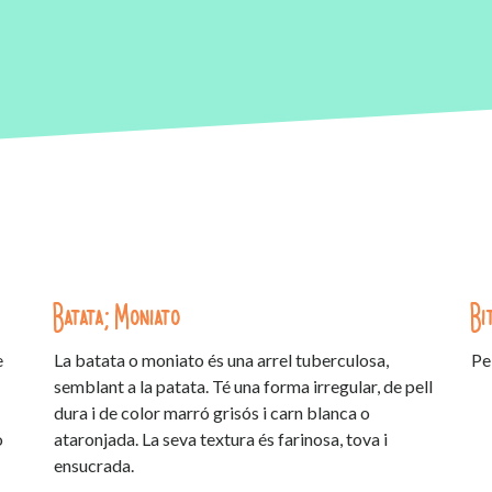
Batata; Moniato
Bi
e
La batata o moniato és una arrel tuberculosa,
Pe
semblant a la patata. Té una forma irregular, de pell
dura i de color marró grisós i carn blanca o
o
ataronjada. La seva textura és farinosa, tova i
ensucrada.