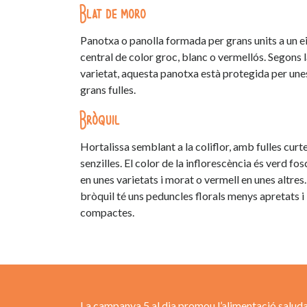
Blat de moro
Panotxa o panolla formada per grans units a un e
central de color groc, blanc o vermellós. Segons 
varietat, aquesta panotxa està protegida per une
grans fulles.
Bròquil
Hortalissa semblant a la coliflor, amb fulles curte
senzilles. El color de la inflorescència és verd fos
en unes varietats i morat o vermell en unes altres.
bròquil té uns peduncles florals menys apretats i
compactes.
La campanya 5 al dia promou l’alimentació saluda