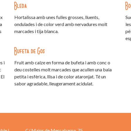
Bleda
Bo
ix
Hortalissa amb unes fulles grosses, lluents,
Su
la
ondulades i de color verd amb nervadures molt
le
s
marcades i tija blanca.
pèl
es
Bufeta de Gos
s i
Fruit amb calze en forma de bufeta i amb conc o
c
deu costelles molt marcades que acullen una baia
 El
petita i esfèrica, llisa i de color ataronjat. Té un
sabor agradable, lleugerament acidulat.
ble i
C/ Major de Mercabarna, 75