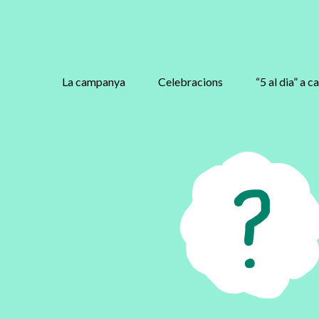
La campanya
Celebracions
“5 al dia” a c