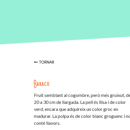
TORNAR
Babaco
Fruit semblant al cogombre, però més gruixut, d
20 a 30 cm de llargada. La pell és llisa i de color
verd, encara que adquireix un color groc en
madurar. La polpa és de color blanc groguenc i n
conté llavors.