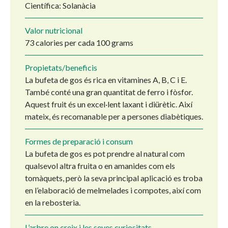
Científica: Solanàcia
Valor nutricional
73 calories per cada 100 grams
Propietats/beneficis
La bufeta de gos és rica en vitamines A, B, C i E.
També conté una gran quantitat de ferro i fòsfor.
Aquest fruit és un excel·lent laxant i diürètic. Així
mateix, és recomanable per a persones diabètiques.
Formes de preparació i consum
La bufeta de gos es pot prendre al natural com
qualsevol altra fruita o en amanides com els
tomàquets, però la seva principal aplicació es troba
en l’elaboració de melmelades i compotes, així com
en la rebosteria.
L’arbre on creix i les seves curiositats