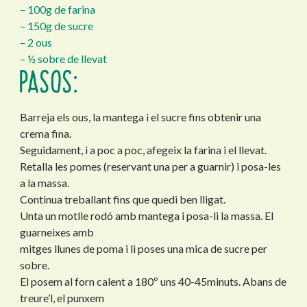
– 100g de farina
– 150g de sucre
– 2 ous
– ½ sobre de llevat
PASOS:
Barreja els ous, la mantega i el sucre fins obtenir una
crema fina.
Seguidament, i a poc a poc, afegeix la farina i el llevat.
Retalla les pomes (reservant una per a guarnir) i posa-les
a la massa.
Continua treballant fins que quedi ben lligat.
Unta un motlle rodó amb mantega i posa-li la massa. El
guarneixes amb
mitges llunes de poma i li poses una mica de sucre per
sobre.
El posem al forn calent a 180º uns 40-45minuts. Abans de
treure’l, el punxem