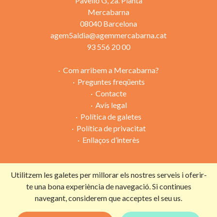
Pavelló G, 2a. Planta
Mercabarna
08040 Barcelona
agem5aldia@agemmercabarna.cat
93 556 20 00
Com arribem a Mercabarna?
Preguntes freqüents
Contacte
Avís legal
Política de galetes
Política de privacitat
Enllaços d’interès
Utilitzem les galetes per millorar els nostres serveis i oferir-
Campanya organitzada per:
te una bona experiència de navegació. Si continues
navegant, considerem que acceptes el seu us.
Amb la col·laboració de: