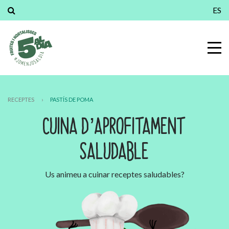
ES
RECEPTES
›
PASTÍS DE POMA
CUINA D’APROFITAMENT
SALUDABLE
Us animeu a cuinar receptes saludables?