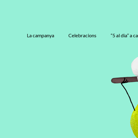
La campanya
Celebracions
“5 al dia” a c