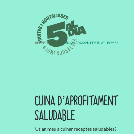
RECEPTES
›
AMANIDA CRUIXENT DE BLAT I POMES
CUINA D’APROFITAMENT
SALUDABLE
Us animeu a cuinar receptes saludables?