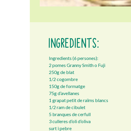
INGREDIENTS:
Ingredients (6 persones):
2 pomes Granny Smith o Fuji
250g de blat
1/2 cogombre
150g de formatge
75g d’avellanes
1 grapat petit de raïms blancs
1/2 ram de cibulet
5 branques de cerfull
3 culleres d’oli d’oliva
surt i pebre