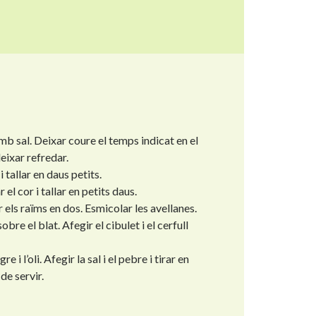
amb sal. Deixar coure el temps indicat en el
eixar refredar.
 tallar en daus petits.
 el cor i tallar en petits daus.
r els raïms en dos. Esmicolar les avellanes.
bre el blat. Afegir el cibulet i el cerfull
 i l’oli. Afegir la sal i el pebre i tirar en
de servir.