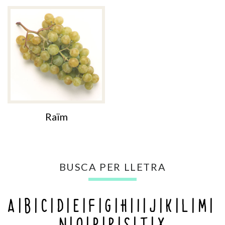
Raïm
BUSCA PER LLETRA
A
B
C
D
E
F
G
H
I
J
K
L
M
N
O
P
R
S
T
X