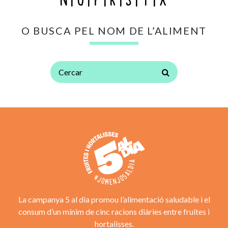
O BUSCA PEL NOM DE L’ALIMENT
La campanya 5 al dia promou l’alimentació saludable i el
consum d’un mínim de cinc racions diàries entre fruites i
hortalisses.