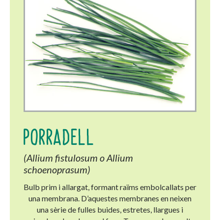
PORRADELL
(Allium fistulosum o Allium
schoenoprasum)
Bulb prim i allargat, formant raïms embolcallats per
una membrana. D’aquestes membranes en neixen
una sèrie de fulles buides, estretes, llargues i