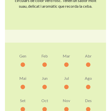
circulars de color verd fosc. Tenen un sabor molt
suau, delicat i aromàtic que recorda la ceba.
Gen
Feb
Mar
Abr
Mai
Jun
Jul
Ago
Set
Oct
Nov
Des