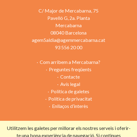
C/ Major de Mercabarna, 75
Pavelló G, 2a. Planta
Mercabarna
08040 Barcelona
agem5aldia@agemmercabarna.cat
93 556 20 00
Com arribem a Mercabarna?
Preguntes freqüents
Contacte
Avís legal
Política de galetes
Política de privacitat
Enllaços d’interès
Utilitzem les galetes per millorar els nostres serveis i oferir-
Campanya organitzada per:
te una bona experiència de navegació. Si continues