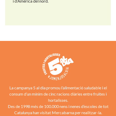
i d’Amèrica del nord.
La campanya 5 al dia promou l’alimentació saludable i el
consum d’un mínim de cinc racions diàries entre fruites i
hortalisses.
Des de 1998 més de 100.000 nens i nenes d’escoles de tot
Catalunya han visitat Mercabarna per realitzar-la.