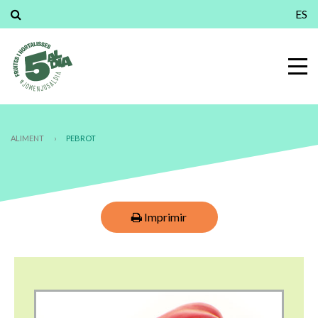
ES
ALIMENT
›
PEBROT
Imprimir