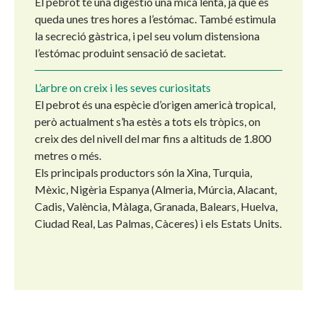
El pebrot té una digestió una mica lenta, ja que es
queda unes tres hores a l’estómac. També estimula
la secreció gàstrica, i pel seu volum distensiona
l’estómac produint sensació de sacietat.
L’arbre on creix i les seves curiositats
El pebrot és una espècie d’origen americà tropical,
però actualment s’ha estès a tots els tròpics, on
creix des del nivell del mar fins a altituds de 1.800
metres o més.
Els principals productors són la Xina, Turquia,
Mèxic, Nigèria Espanya (Almeria, Múrcia, Alacant,
Cadis, València, Màlaga, Granada, Balears, Huelva,
Ciudad Real, Las Palmas, Càceres) i els Estats Units.